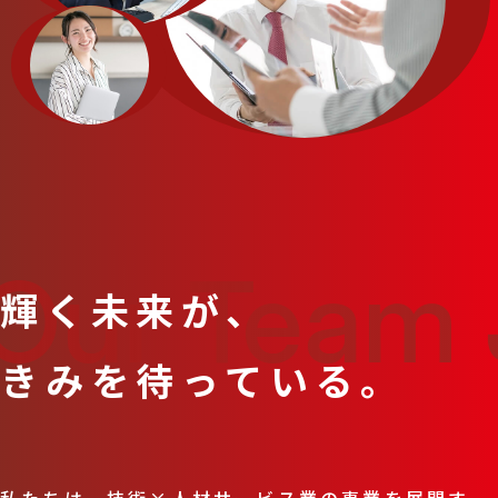
Our Team 
輝く未来が、
きみを待っている。
私たちは、技術×人材サービス業の事業を展開す