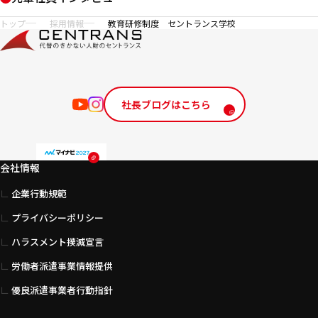
サイト内の現在地
トップ
採用情報
教育研修制度 セントランス学校
社長ブログはこちら
会社情報
企業行動規範
プライバシーポリシー
ハラスメント撲滅宣言
労働者派遣事業情報提供
優良派遣事業者行動指針