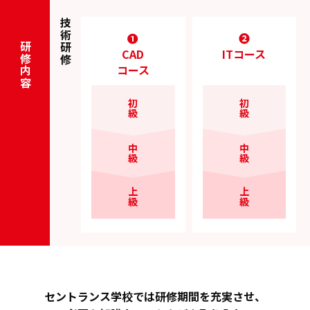
技術研修
❶
❷
研修内容
CAD
ITコース
コース
初級
初級
中級
中級
上級
上級
セントランス学校では研修期間を充実させ、