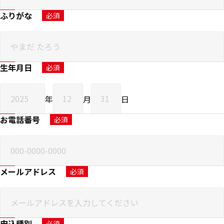
ふりがな
必須
生年月日
必須
年
月
日
お電話番号
必須
メールアドレス
必須
申込種別
必須